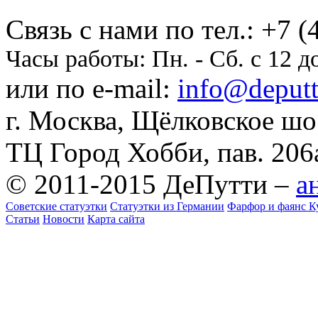
Cвязь с нами по тел.:
+7 (
Часы работы:
Пн. - Сб. с 12 д
или по e-mail:
info@deputti
г. Москва, Щёлковское шосс
ТЦ Город Хобби, пав. 206
© 2011-2015 ДеПутти –
а
Советские статуэтки
Статуэтки из Германии
Фарфор и фаянс К
Статьи
Новости
Карта сайта