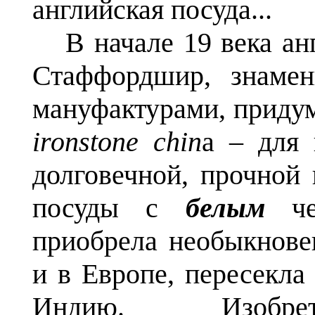
английская посуда...
В начале 19 века ан
Стаффордшир, знаме
мануфактурами, приду
ironstone chin
a – для 
долговечной, прочной 
посуды с
белым
ч
приобрела необыкнове
и в Европе, пересекла
Индию. Изобрете