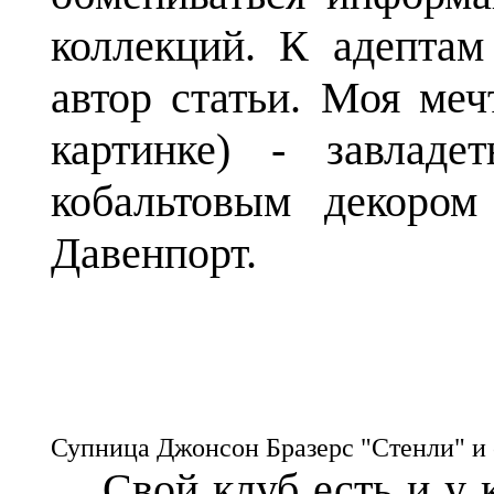
коллекций. К адепта
автор статьи. Моя меч
картинке) - завлад
кобальтовым декоро
Давенпорт.
Супница Джонсон Бразерс "Стенли" и
Свой клуб есть и у