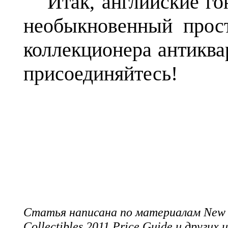
Итак, английские г
необыкновенный прост
коллекционера антиква
присоединяйтесь!
Статья написана по материалам New En
Collectibles 2011 Price Guide и других 