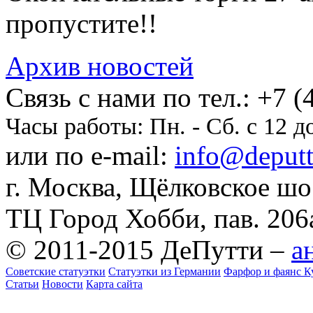
пропустите!!
Архив новостей
Cвязь с нами по тел.:
+7 (
Часы работы:
Пн. - Сб. с 12 д
или по e-mail:
info@deputti
г. Москва, Щёлковское шосс
ТЦ Город Хобби, пав. 206
© 2011-2015 ДеПутти –
а
Советские статуэтки
Статуэтки из Германии
Фарфор и фаянс К
Статьи
Новости
Карта сайта