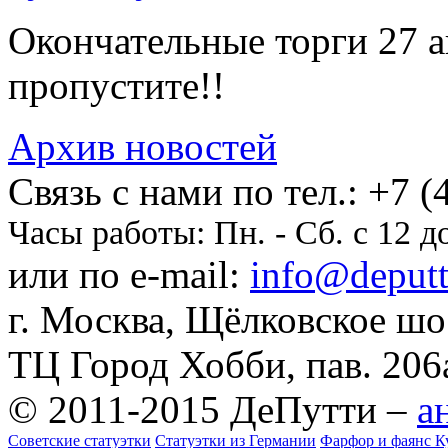
Окончательные торги 27 ав
пропустите!!
Архив новостей
Cвязь с нами по тел.:
+7 (
Часы работы:
Пн. - Сб. с 12 д
или по e-mail:
info@deputti
г. Москва, Щёлковское шосс
ТЦ Город Хобби, пав. 206
© 2011-2015 ДеПутти –
а
Советские статуэтки
Статуэтки из Германии
Фарфор и фаянс К