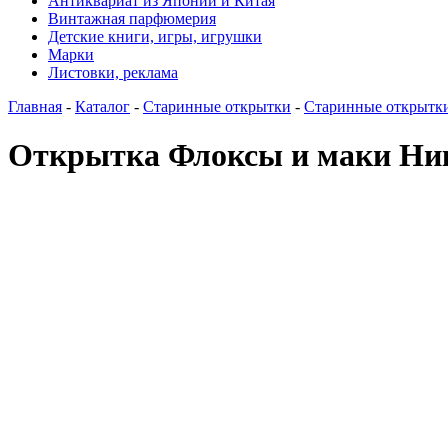
Антиквариат из Японии и Китая
Винтажная парфюмерия
Детские книги, игры, игрушки
Марки
Листовки, реклама
Главная
-
Каталог
-
Старинные открытки
-
Старинные открытк
Открытка Флоксы и маки Ни