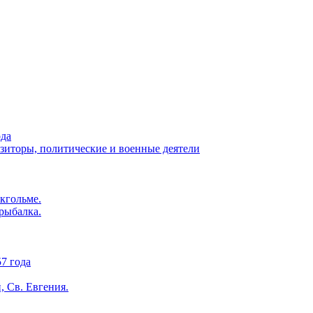
ода
озиторы, политические и военные деятели
кгольме.
рыбалка.
7 года
, Св. Евгения.