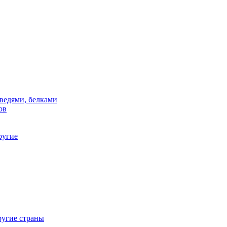
дведями, белками
ов
ругие
ругие страны