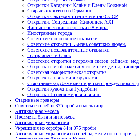
Открытки Катарины Кляйн и Елены Кожиной
Старые открытки из Германии
Открытки с актерами театра и кино СССР
Открытки. Соцреализм. Живопись. АХР
Чистые советские открытки с 8 марта
Иностранные города
Советские новогодние открытки
Советские открытки. Жизнь советских людей.
Советские поздравительные открытки
Театр, опера и балет.
Советские открытки с героями сказок, зайцами, ме
Открытки с изображением советских детей, пионер
Советская юмористическая открытка
Открытки с цветами и фруктами
Старинные зарубежные открытки с рождеством и д
Открытки художника Гундобина
Открытки Первой мировой войны
Старинные гравюры
Советское серебро 875 пробы и мельхиор
Антикварная мебель
Предметы быта и интерьера
Антикварные украшения
Украшения из серебра 84 и 875 пробы
Антикварные украшения из серебра, мельхиора и проч. д