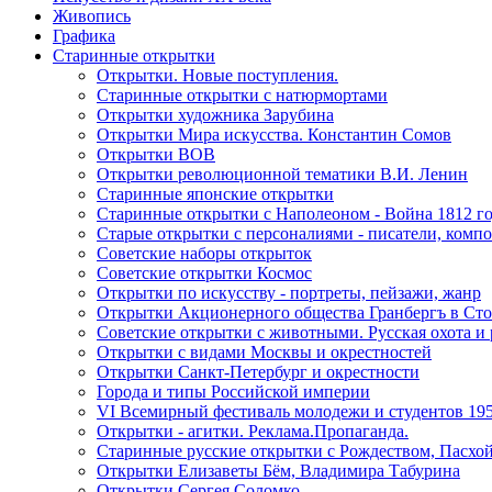
Живопись
Графика
Старинные открытки
Открытки. Новые поступления.
Старинные открытки с натюрмортами
Открытки художника Зарубина
Открытки Мира искусства. Константин Сомов
Открытки ВОВ
Открытки революционной тематики В.И. Ленин
Старинные японские открытки
Старинные открытки с Наполеоном - Война 1812 г
Старые открытки с персоналиями - писатели, комп
Советские наборы открыток
Советские открытки Космос
Открытки по искусству - портреты, пейзажи, жанр
Открытки Акционерного общества Гранбергъ в Сто
Советские открытки с животными. Русская охота и 
Открытки с видами Москвы и окрестностей
Открытки Санкт-Петербург и окрестности
Города и типы Российской империи
VI Всемирный фестиваль молодежи и студентов 195
Открытки - агитки. Реклама.Пропаганда.
Старинные русские открытки с Рождеством, Пасхой
Открытки Елизаветы Бём, Владимира Табурина
Открытки Сергея Соломко