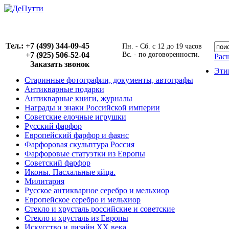
Тел.: +7 (499) 344-09-45
Пн. - Сб. с 12 до 19 часов
+7 (925) 506-52-04
Вс. - по договоренности.
Рас
Заказать звонок
Эти
Старинные фотографии, документы, автографы
Антикварные подарки
Антикварные книги, журналы
Награды и знаки Российской империи
Советские елочные игрушки
Русский фарфор
Европейский фарфор и фаянс
Фарфоровая скульптура Россия
Фарфоровые статуэтки из Европы
Советский фарфор
Иконы. Пасхальные яйца.
Милитария
Русское антикварное серебро и мельхиор
Европейское серебро и мельхиор
Стекло и хрусталь российские и советские
Стекло и хрусталь из Европы
Искусство и дизайн XX века