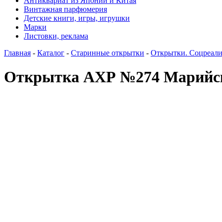
Антиквариат из Японии и Китая
Винтажная парфюмерия
Детские книги, игры, игрушки
Марки
Листовки, реклама
Главная
-
Каталог
-
Старинные открытки
-
Открытки. Соцреал
Открытка АХР №274 Марийск