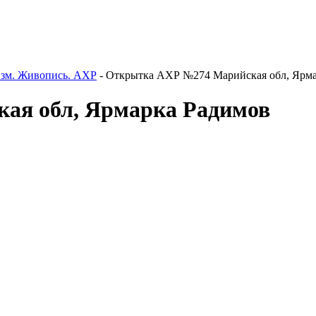
изм. Живопись. АХР
- Открытка АХР №274 Марийская обл, Ярм
ая обл, Ярмарка Радимов