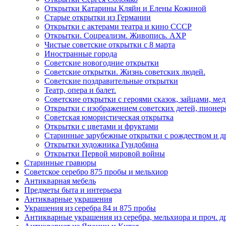
Открытки Катарины Кляйн и Елены Кожиной
Старые открытки из Германии
Открытки с актерами театра и кино СССР
Открытки. Соцреализм. Живопись. АХР
Чистые советские открытки с 8 марта
Иностранные города
Советские новогодние открытки
Советские открытки. Жизнь советских людей.
Советские поздравительные открытки
Театр, опера и балет.
Советские открытки с героями сказок, зайцами, ме
Открытки с изображением советских детей, пионер
Советская юмористическая открытка
Открытки с цветами и фруктами
Старинные зарубежные открытки с рождеством и д
Открытки художника Гундобина
Открытки Первой мировой войны
Старинные гравюры
Советское серебро 875 пробы и мельхиор
Антикварная мебель
Предметы быта и интерьера
Антикварные украшения
Украшения из серебра 84 и 875 пробы
Антикварные украшения из серебра, мельхиора и проч. д