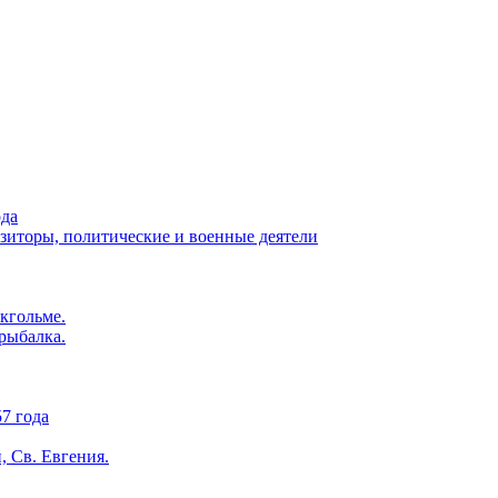
ода
озиторы, политические и военные деятели
кгольме.
рыбалка.
7 года
, Св. Евгения.