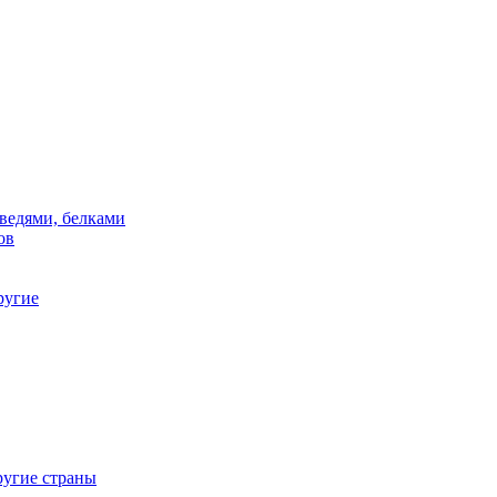
дведями, белками
ов
ругие
ругие страны