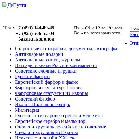
Тел.: +7 (499) 344-09-45
Пн. - Сб. с 12 до 19 часов
+7 (925) 506-52-04
Вс. - по договоренности.
Рас
Заказать звонок
Эти
Старинные фотографии, документы, автографы
Антикварные подарки
Антикварные книги, журналы
Награды и знаки Российской империи
Советские елочные игрушки
Русский фарфор
Европейский фарфор и фаянс
Фарфоровая скульптура Россия
Фарфоровые статуэтки из Европы
Советский фарфор
Иконы. Пасхальные яйца.
Милитария
Русское антикварное серебро и мельхиор
Европейское серебро и мельхиор
Стекло и хрусталь российские и советские
Стекло и хрусталь из Европы
Искусство и дизайн XX века