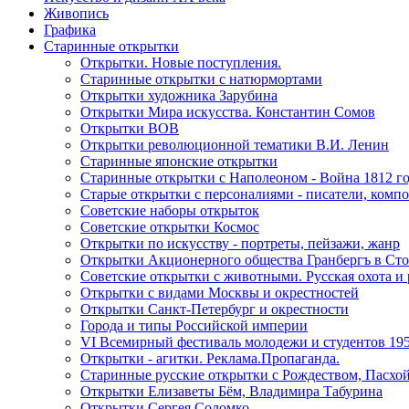
Живопись
Графика
Старинные открытки
Открытки. Новые поступления.
Старинные открытки с натюрмортами
Открытки художника Зарубина
Открытки Мира искусства. Константин Сомов
Открытки ВОВ
Открытки революционной тематики В.И. Ленин
Старинные японские открытки
Старинные открытки с Наполеоном - Война 1812 г
Старые открытки с персоналиями - писатели, комп
Советские наборы открыток
Советские открытки Космос
Открытки по искусству - портреты, пейзажи, жанр
Открытки Акционерного общества Гранбергъ в Сто
Советские открытки с животными. Русская охота и 
Открытки с видами Москвы и окрестностей
Открытки Санкт-Петербург и окрестности
Города и типы Российской империи
VI Всемирный фестиваль молодежи и студентов 195
Открытки - агитки. Реклама.Пропаганда.
Старинные русские открытки с Рождеством, Пасхой
Открытки Елизаветы Бём, Владимира Табурина
Открытки Сергея Соломко