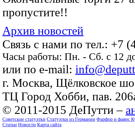
пропустите!!
Архив новостей
Cвязь с нами по тел.:
+7 (
Часы работы:
Пн. - Сб. с 12 д
или по e-mail:
info@deputti
г. Москва, Щёлковское шосс
ТЦ Город Хобби, пав. 206
© 2011-2015 ДеПутти –
а
Советские статуэтки
Статуэтки из Германии
Фарфор и фаянс К
Статьи
Новости
Карта сайта