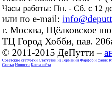
Часы работы:
Пн. - Сб. с 12 д
или по e-mail:
info@deputti
г. Москва, Щёлковское шосс
ТЦ Город Хобби, пав. 206
© 2011-2015 ДеПутти –
а
Советские статуэтки
Статуэтки из Германии
Фарфор и фаянс К
Статьи
Новости
Карта сайта