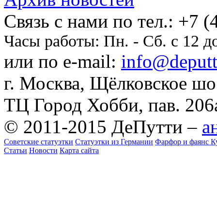
Cвязь с нами по тел.:
+7 (
Часы работы:
Пн. - Сб. с 12 д
или по e-mail:
info@deputti
г. Москва, Щёлковское шосс
ТЦ Город Хобби, пав. 206
© 2011-2015 ДеПутти –
а
Советские статуэтки
Статуэтки из Германии
Фарфор и фаянс К
Статьи
Новости
Карта сайта