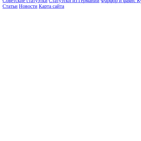
Советские статуэтки
Статуэтки из Германии
Фарфор и фаянс К
Статьи
Новости
Карта сайта