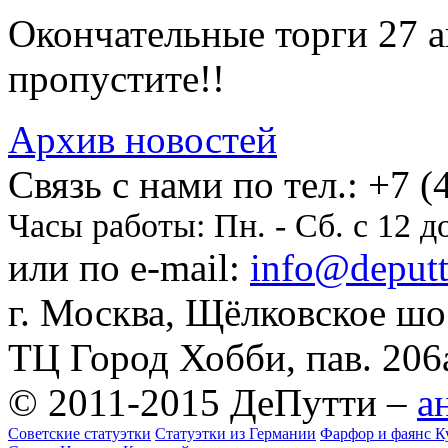
Окончательные торги 27 ав
пропустите!!
Архив новостей
Cвязь с нами по тел.:
+7 (
Часы работы:
Пн. - Сб. с 12 д
или по e-mail:
info@deputti
г. Москва, Щёлковское шосс
ТЦ Город Хобби, пав. 206
© 2011-2015 ДеПутти –
а
Советские статуэтки
Статуэтки из Германии
Фарфор и фаянс К