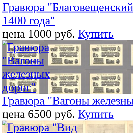
Гравюра "Благовещенский
1400 года"
цена 1000 pуб.
Купить
Гравюра "Вагоны железны
цена 6500 pуб.
Купить