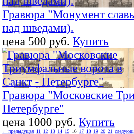
Гравюра "Монумент славы"
над шведами).
цена 500 pуб.
Купить
Гравюра "Московские Три
Петербурге"
цена 1000 pуб.
Купить
← предыдущая
11
12
13
14
15
16
17
18
19
20
21
следующ