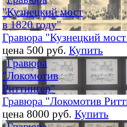
Гравюра "Кузнецкий мост 
цена 500 pуб.
Купить
Гравюра "Локомотив Ритт
цена 8000 pуб.
Купить