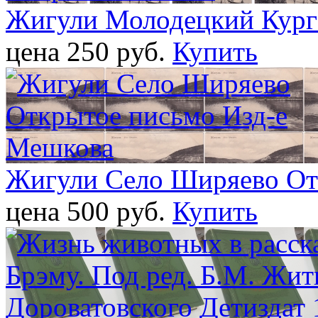
Жигули Молодецкий Кург
цена 250 pуб.
Купить
Жигули Село Ширяево От
цена 500 pуб.
Купить