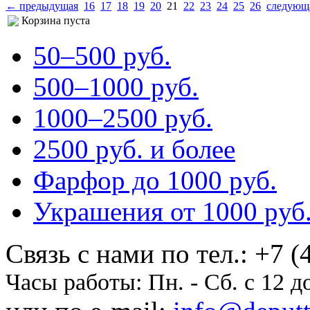
← предыдущая
16
17
18
19
20
21
22
23
24
25
26
следующ
Корзина пуста
50–500 pуб.
500–1000 pуб.
1000–2500 pуб.
2500 pуб. и более
Фарфор до 1000 pуб.
Украшения от 1000 pуб
Cвязь с нами по тел.:
+7 (
Часы работы:
Пн. - Сб. с 12 д