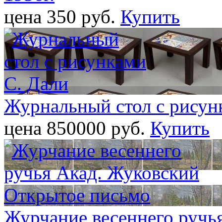
цена 350 pуб.
Купить
Журнальный стол с рисун
цена 850000 pуб.
Купить
Журчание весеннего ручь