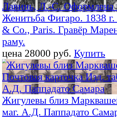
Женитьба Фигаро. 1838 г.
& Co., Paris. Гравёр Маре
раму.
цена 28000 pуб.
Купить
Жигулевы близ Марквашей 
маг. А.Д. Паппадато Сама