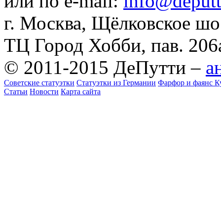
или по e-mail:
info@deputti
г. Москва, Щёлковское шосс
ТЦ Город Хобби, пав. 206
© 2011-2015 ДеПутти –
а
Советские статуэтки
Статуэтки из Германии
Фарфор и фаянс К
Статьи
Новости
Карта сайта