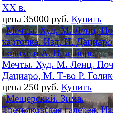
ХХ в.
цена 35000 pуб.
Купить
Мечты. Худ. М. Ленц. Почт
Дациаро, М. Т-во Р. Голик
цена 250 pуб.
Купить