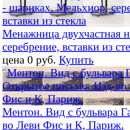
Менажница двухчастная н
серебрение, вставки из ст
цена 0 pуб.
Купить
Ментон. Вид с бульвара Г
во Леви Фис и К, Париж.