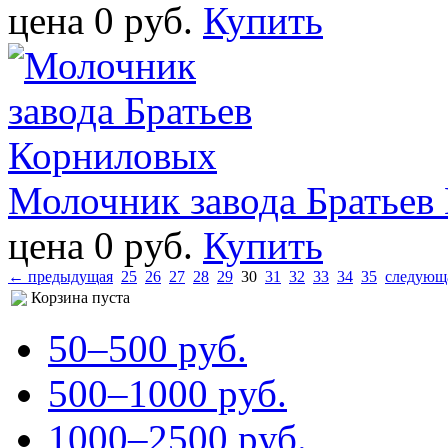
цена 0 pуб.
Купить
Молочник завода Братьев
цена 0 pуб.
Купить
← предыдущая
25
26
27
28
29
30
31
32
33
34
35
следующ
Корзина пуста
50–500 pуб.
500–1000 pуб.
1000–2500 pуб.