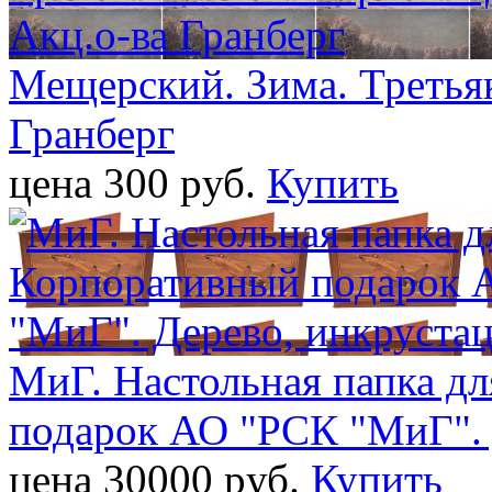
Мещерский. Зима. Третьяк
Гранберг
цена 300 pуб.
Купить
МиГ. Настольная папка дл
подарок АО "РСК "МиГ". 
цена 30000 pуб.
Купить