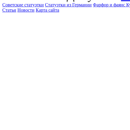
Советские статуэтки
Статуэтки из Германии
Фарфор и фаянс К
Статьи
Новости
Карта сайта