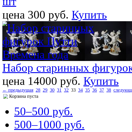
шт
цена 300 pуб.
Купить
Набор старинных фигурок
цена 14000 pуб.
Купить
← предыдущая
28
29
30
31
32
33
34
35
36
37
38
следующ
Корзина пуста
50–500 pуб.
500–1000 pуб.