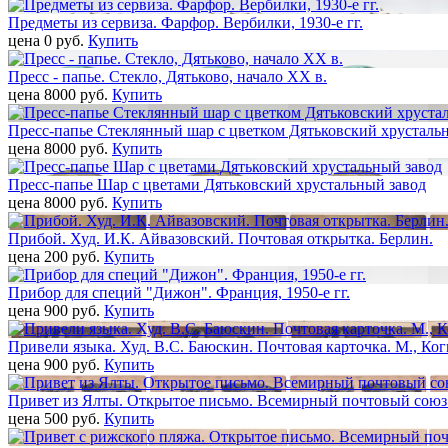
Предметы из сервиза. Фарфор. Вербилки, 1930-е гг.
цена 0 pуб.
Купить
Пресс - папье. Стекло, Дятьково, начало ХХ в.
цена 8000 pуб.
Купить
Пресс-папье Стеклянный шар с цветком Дятьковский хрусталь
цена 8000 pуб.
Купить
Пресс-папье Шар с цветами Дятьковский хрустальный завод
цена 8000 pуб.
Купить
Прибой. Худ. И.К. Айвазовский. Почтовая открытка. Берлин.
цена 200 pуб.
Купить
Прибор для специй "Дижон". Франция, 1950-е гг.
цена 900 pуб.
Купить
Привели языка. Худ. В.С. Баюскин. Почтовая карточка. М., Коги
цена 900 pуб.
Купить
Привет из Ялты. Открытое письмо. Всемирный почтовый союз.
цена 500 pуб.
Купить