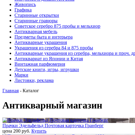
Живопись
Графика
Старинные открытки
Старинные гравюры
Советское серебро 875 пробы и мельхиор
Антикварная мебель
Предметы быта и интерьера
Антикварные украшения
Украшения из серебра 84 и 875 пробы
Антикварные украшения из серебра, мельхиора и проч. д
Антиквариат из Японии и Китая
Винтажная парфюмерия
Детские книги, игры, игрушки
Марки
Листовки, реклама
Главная
- Каталог
Антикварный магазин
Прачки Эдельфельд Почтовая карточка Гранберг
цена 200 pуб.
Купить