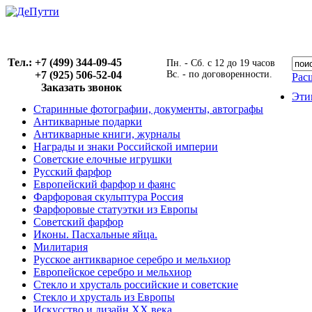
Тел.: +7 (499) 344-09-45
Пн. - Сб. с 12 до 19 часов
+7 (925) 506-52-04
Вс. - по договоренности.
Рас
Заказать звонок
Эти
Старинные фотографии, документы, автографы
Антикварные подарки
Антикварные книги, журналы
Награды и знаки Российской империи
Советские елочные игрушки
Русский фарфор
Европейский фарфор и фаянс
Фарфоровая скульптура Россия
Фарфоровые статуэтки из Европы
Советский фарфор
Иконы. Пасхальные яйца.
Милитария
Русское антикварное серебро и мельхиор
Европейское серебро и мельхиор
Стекло и хрусталь российские и советские
Стекло и хрусталь из Европы
Искусство и дизайн XX века