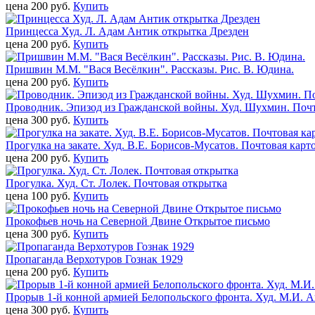
цена 200 pуб.
Купить
Принцесса Худ. Л. Адам Антик открытка Дрезден
цена 200 pуб.
Купить
Пришвин М.М. "Вася Весёлкин". Рассказы. Рис. В. Юдина.
цена 200 pуб.
Купить
Проводник. Эпизод из Гражданской войны. Худ. Шухмин. Почтов
цена 300 pуб.
Купить
Прогулка на закате. Худ. В.Е. Борисов-Мусатов. Почтовая карт
цена 200 pуб.
Купить
Прогулка. Худ. Ст. Лолек. Почтовая открытка
цена 100 pуб.
Купить
Прокофьев ночь на Северной Двине Открытое письмо
цена 300 pуб.
Купить
Пропаганда Верхотуров Гознак 1929
цена 200 pуб.
Купить
Прорыв 1-й конной армией Белопольского фронта. Худ. М.И. Ав
цена 300 pуб.
Купить