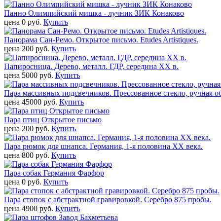
Панно Олимпийский мишка - лучник ЗИК Конаково
цена 0 pуб.
Купить
Панорама Сан-Ремо. Открытое письмо. Etudes Artistiques.
цена 200 pуб.
Купить
Папиросница. Дерево, металл. ГДР, середина ХХ в.
цена 5000 pуб.
Купить
Пара массивных подсвечников. Прессованное стекло, ручная о
цена 45000 pуб.
Купить
Пара птиц Открытое письмо
цена 200 pуб.
Купить
Пара рюмок для шнапса. Германия, 1-я половина ХХ века.
цена 800 pуб.
Купить
Пара собак Германия Фарфор
цена 0 pуб.
Купить
Пара стопок с абстрактной гравировкой. Серебро 875 пробы.
цена 4900 pуб.
Купить