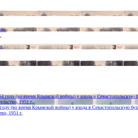
.
оду (во время Крымской войны) у входа в Севастопольскую бухт
во, 1951 г.