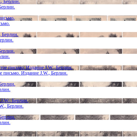
Берлин.
сьмо.
ерлин.
рлин.
е письмо. Издание J.W., Берлин.
рлин.
W., Берлин.
рлин.