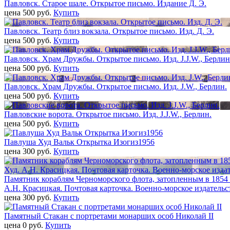
Павловск. Старое шале. Открытое письмо. Издание Д. Э.
цена 500 pуб.
Купить
Павловск. Театр близ вокзала. Открытое письмо. Изд. Д. Э.
цена 500 pуб.
Купить
Павловск. Храм Дружбы. Открытое письмо. Изд. J.J.W., Берлин
цена 500 pуб.
Купить
Павловск. Храм Дружбы. Открытое письмо. Изд. J.W., Берлин.
цена 500 pуб.
Купить
Павловские ворота. Открытое письмо. Изд. J.J.W., Берлин.
цена 500 pуб.
Купить
Павлуша Худ Вальк Открытка Изогиз1956
цена 300 pуб.
Купить
Памятник кораблям Черноморского флота, затопленным в 1854 г
А.Н. Красицкая. Почтовая карточка. Военно-морское издательст
цена 300 pуб.
Купить
Памятный Стакан с портретами монарших особ Николай II
цена 0 pуб.
Купить