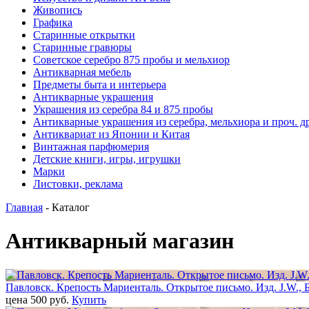
Живопись
Графика
Старинные открытки
Старинные гравюры
Советское серебро 875 пробы и мельхиор
Антикварная мебель
Предметы быта и интерьера
Антикварные украшения
Украшения из серебра 84 и 875 пробы
Антикварные украшения из серебра, мельхиора и проч. д
Антиквариат из Японии и Китая
Винтажная парфюмерия
Детские книги, игры, игрушки
Марки
Листовки, реклама
Главная
- Каталог
Антикварный магазин
Павловск. Крепость Мариенталь. Открытое письмо. Изд. J.W., 
цена 500 pуб.
Купить